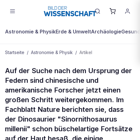
Astronomie & Physik
Erde & Umwelt
Archäologie
Gesundh
Startseite
/
Astronomie & Physik
/
Artikel
ASTRONOMIE & PHYSIK
Auf der Suche nach dem Ursprung der
Dino mit Federn
Federn sind chinesische und
amerikanische Forscher jetzt einen
großen Schritt weitergekommen. Im
Fachblatt Nature berichten sie, dass
der Dinosaurier "Sinornithosaurus
millenii" schon büschelartige Fortsätze
auf der Haut besaß, die einige