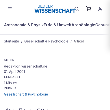
Astronomie & Physik
Erde & Umwelt
Archäologie
Gesundh
Startseite
/
Gesellschaft & Psychologie
/
Artikel
GESELLSCHAFT & PSYCHOLOGIE
Die Lust auf Liebe stirbt nie
AUTOR
Redaktion wissenschaft.de
01. April 2001
LESEZEIT
1
Minute
RUBRIK
Gesellschaft & Psychologie