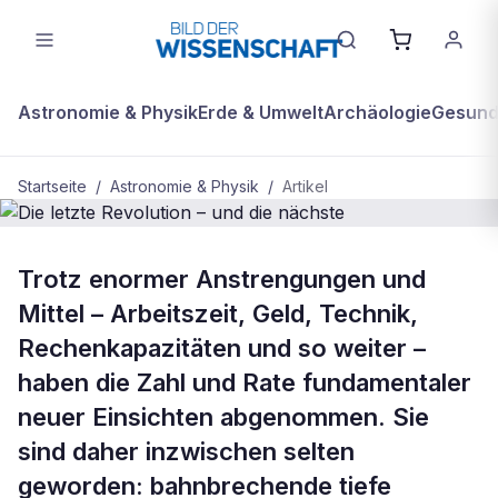
Astronomie & Physik
Erde & Umwelt
Archäologie
Gesundh
Startseite
/
Astronomie & Physik
/
Artikel
BDW Plus
ASTRONOMIE & PHYSIK
Trotz enormer Anstrengungen und
Die letzte Revolution – und die
Mittel – Arbeitszeit, Geld, Technik,
nächste
Rechenkapazitäten und so weiter –
haben die Zahl und Rate fundamentaler
neuer Einsichten abgenommen. Sie
sind daher inzwischen selten
geworden: bahnbrechende tiefe