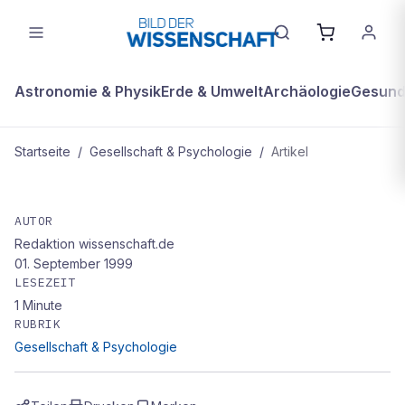
Astronomie & Physik
Erde & Umwelt
Archäologie
Gesundh
Startseite
/
Gesellschaft & Psychologie
/
Artikel
GESELLSCHAFT & PSYCHOLOGIE
Die Herde der Börsianer
AUTOR
Redaktion wissenschaft.de
01. September 1999
LESEZEIT
1
Minute
RUBRIK
Gesellschaft & Psychologie