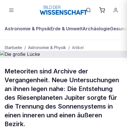
Astronomie & Physik
Erde & Umwelt
Archäologie
Gesundh
Startseite
/
Astronomie & Physik
/
Artikel
BDW Plus
ASTRONOMIE & PHYSIK
Meteoriten sind Archive der
Die große Lücke
Vergangenheit. Neue Untersuchungen
an ihnen legen nahe: Die Entstehung
des Riesenplaneten Jupiter sorgte für
die Trennung des Sonnensystems in
einen inneren und einen äußeren
Bezirk.