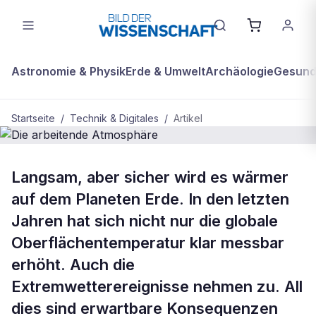
Astronomie & Physik
Erde & Umwelt
Archäologie
Gesundh
Startseite
/
Technik & Digitales
/
Artikel
BDW Plus
TECHNIK & DIGITALES
Langsam, aber sicher wird es wärmer
Die arbeitende Atmosphäre
auf dem Planeten Erde. In den letzten
Jahren hat sich nicht nur die globale
Oberflächentemperatur klar messbar
erhöht. Auch die
Extremwetterereignisse nehmen zu. All
dies sind erwartbare Konsequenzen