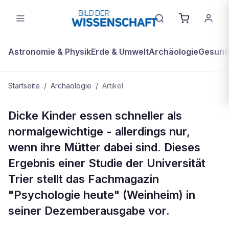
Astronomie & Physik
Erde & Umwelt
Archäologie
Gesundh
Startseite
/
Archäologie
/
Artikel
ARCHÄOLOGIE
Dicke Kinder essen schneller als
Dicke Kinder essen schneller - wenn
normalgewichtige - allerdings nur,
ihre Mütter anwesend sind
wenn ihre Mütter dabei sind. Dieses
Ergebnis einer Studie der Universität
Trier stellt das Fachmagazin
"Psychologie heute" (Weinheim) in
seiner Dezemberausgabe vor.