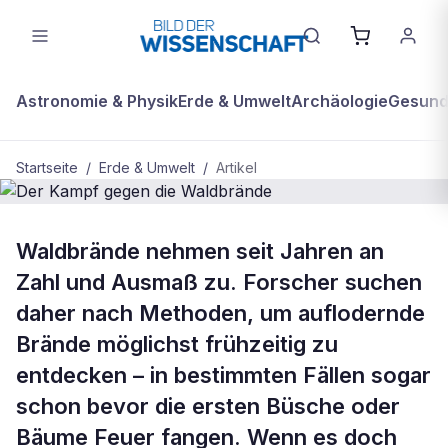
Astronomie & Physik
Erde & Umwelt
Archäologie
Gesundh
Startseite
/
Erde & Umwelt
/
Artikel
ERDE & UMWELT
Waldbrände nehmen seit Jahren an
Der Kampf gegen die Waldbrände
Zahl und Ausmaß zu. Forscher suchen
daher nach Methoden, um auflodernde
Brände möglichst frühzeitig zu
entdecken – in bestimmten Fällen sogar
schon bevor die ersten Büsche oder
Bäume Feuer fangen. Wenn es doch