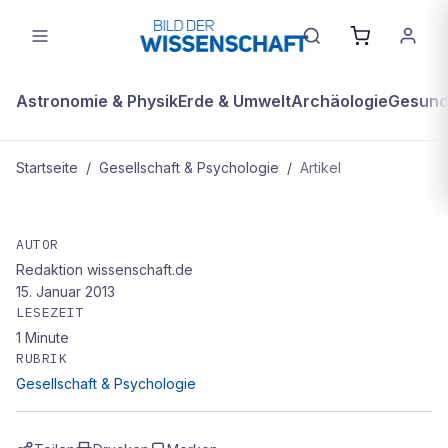
Astronomie & Physik
Erde & Umwelt
Archäologie
Gesundh
Startseite
/
Gesellschaft & Psychologie
/
Artikel
GESELLSCHAFT & PSYCHOLOGIE
Der gravierende wirtschaftliche
AUTOR
Redaktion wissenschaft.de
15. Januar 2013
LESEZEIT
1
Minute
RUBRIK
Gesellschaft & Psychologie