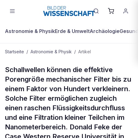
Astronomie & Physik
Erde & Umwelt
Archäologie
Gesundh
Startseite
/
Astronomie & Physik
/
Artikel
ASTRONOMIE & PHYSIK
Schallwellen können die effektive
Der Filter der neuen Generation
Porengröße mechanischer Filter bis zu
arbeitet mit Schallwellen
einem Faktor von Hundert verkleinern.
Solche Filter ermöglichen zugleich
einen raschen Flüssigkeitsdurchfluss
und eine Filtration kleiner Teilchen im
Nanometerbereich. Donald Feke der
Case Western Reserve Universität in