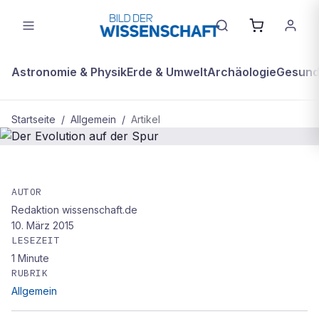
Astronomie & Physik
Erde & Umwelt
Archäologie
Gesundh
Startseite
/
Allgemein
/
Artikel
ALLGEMEIN
Der Evolution auf der Spur
AUTOR
Redaktion wissenschaft.de
10. März 2015
LESEZEIT
1
Minute
RUBRIK
Allgemein