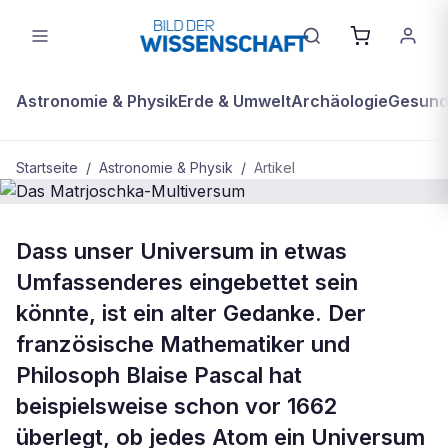
Astronomie & Physik
Erde & Umwelt
Archäologie
Gesundh
Startseite
/
Astronomie & Physik
/
Artikel
BDW Plus
ASTRONOMIE & PHYSIK
Dass unser Universum in etwas
Das Matrjoschka-Multiversum
Umfassenderes eingebettet sein
könnte, ist ein alter Gedanke. Der
französische Mathematiker und
Philosoph Blaise Pascal hat
beispielsweise schon vor 1662
überlegt, ob jedes Atom ein Universum