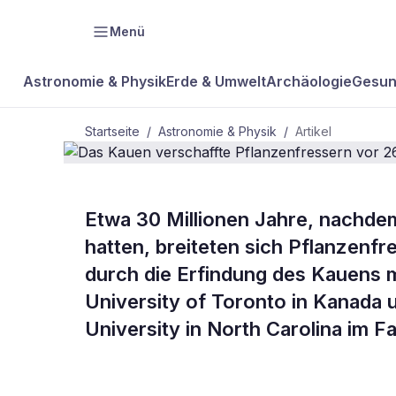
Menü
Astronomie & Physik
Erde & Umwelt
Archäologie
Gesun
Startseite
/
Astronomie & Physik
/
Artikel
ASTRONOMIE & PHYSIK
Etwa 30 Millionen Jahre, nachdem
Das Kauen v
hatten, breiteten sich Pflanzenf
durch die Erfindung des Kauens m
Pflanzenfres
University of Toronto in Kanada 
University in North Carolina im F
Millionen J