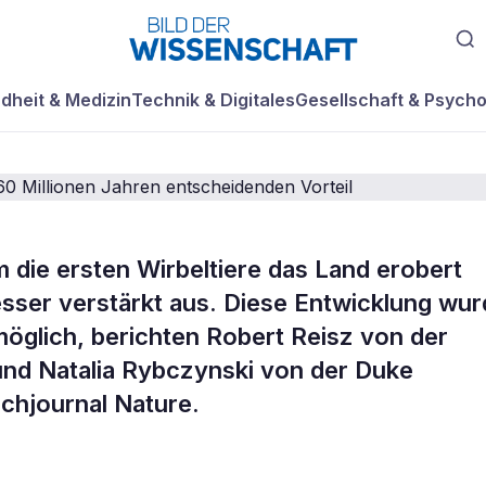
dheit & Medizin
Technik & Digitales
Gesellschaft & Psycho
 die ersten Wirbeltiere das Land erobert
erschaffte
resser verstärkt aus. Diese Entwicklung wu
öglich, berichten Robert Reisz von der
sern vor 260
und Natalia Rybczynski von der Duke
achjournal Nature.
ahren entscheide