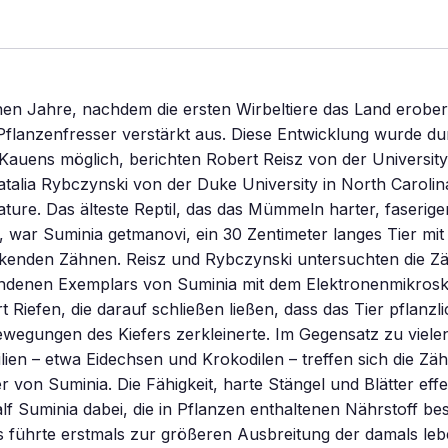
nen Jahre, nachdem die ersten Wirbeltiere das Land erober
 Pflanzenfresser verstärkt aus. Diese Entwicklung wurde du
Kauens möglich, berichten Robert Reisz von der University
alia Rybczynski von der Duke University in North Carolin
ture. Das älteste Reptil, das das Mümmeln harter, faseriger
e, war Suminia getmanovi, ein 30 Zentimeter langes Tier m
kenden Zähnen. Reisz und Rybczynski untersuchten die Zä
ndenen Exemplars von Suminia mit dem Elektronenmikros
t Riefen, die darauf schließen ließen, dass das Tier pflanz
wegungen des Kiefers zerkleinerte. Im Gegensatz zu viele
lien – etwa Eidechsen und Krokodilen – treffen sich die Z
r von Suminia. Die Fähigkeit, harte Stängel und Blätter effe
alf Suminia dabei, die in Pflanzen enthaltenen Nährstoff be
s führte erstmals zur größeren Ausbreitung der damals le