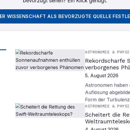
bevorzugt sehen? Ein Klick genügt.
DER WISSENSCHAFT
ALS BEVORZUGTE QUELLE FESTL
ASTRONOMIE & PHYSI
Rekordscharfe 
verborgenes P
5. August 2026
Astronomen haben d
Auflösung abgebilde
Form der Turbulenz
ASTRONOMIE & PHYSI
Scheitert die R
Weltraumtelesk
4. August 2026