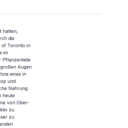
t hatten,
rch die
 of Toronto in
a im
 Pflanzenteile
it großen Augen
hne eines in
kop und
liche Nahrung
n heute
ähne von Ober-
ktiv zu
sser zu
benden