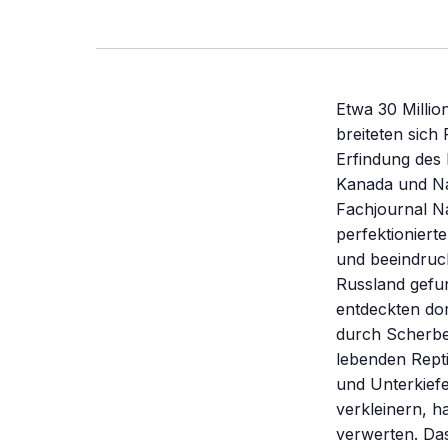
Vorteil
Etwa 30 Millio
breiteten sich
Erfindung des 
Kanada und Nat
Fachjournal Na
perfektioniert
und beeindruc
Russland gefu
entdeckten dor
durch Scherbe
lebenden Repti
und Unterkiefe
verkleinern, h
verwerten. Da