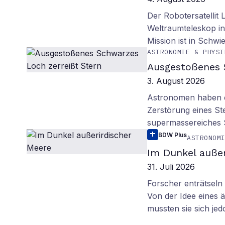
Der Robotersatellit 
Weltraumteleskop in
Mission ist in Schwie
ASTRONOMIE & PHYSI
Ausgestoßenes 
3. August 2026
Astronomen haben ei
Zerstörung eines St
supermassereiches
BDW Plus
ASTRONOM
Im Dunkel außer
31. Juli 2026
Forscher enträtsel
Von der Idee eines
mussten sie sich je