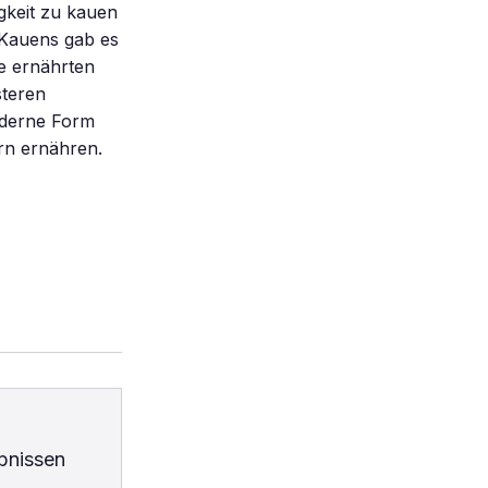
gkeit zu kauen
 Kauens gab es
re ernährten
steren
moderne Form
rn ernähren.
bnissen