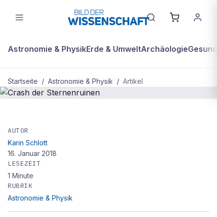
Astronomie & Physik
Erde & Umwelt
Archäologie
Gesundh
Startseite
/
Astronomie & Physik
/
Artikel
ASTRONOMIE & PHYSIK
Crash der Sternenruinen
AUTOR
Karin Schlott
16. Januar 2018
LESEZEIT
1
Minute
RUBRIK
Astronomie & Physik