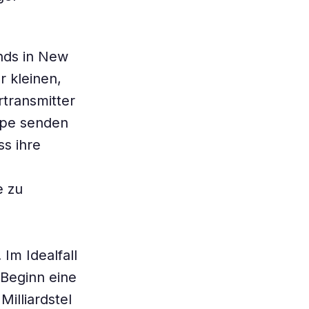
nds in New
r kleinen,
rtransmitter
kope senden
ss ihre
e zu
Im Idealfall
 Beginn eine
illiardstel