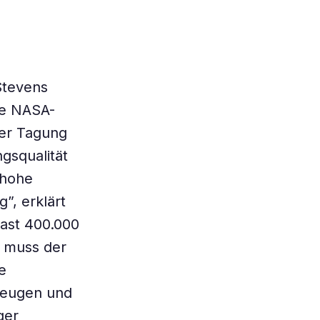
Stevens
ne NASA-
ner Tagung
gsqualität
 hohe
”, erklärt
fast 400.000
r muss der
e
beugen und
ger