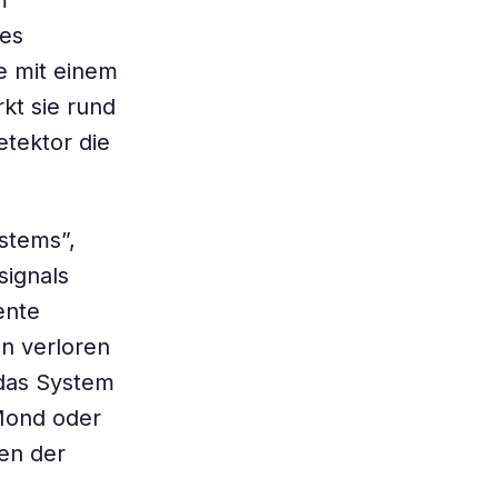
m
es
e mit einem
rkt sie rund
etektor die
stems”,
signals
ente
n verloren
 das System
Mond oder
en der