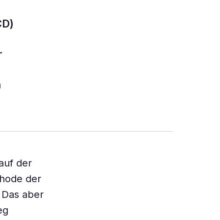
CD)
r
h
auf der
thode der
 Das aber
eg