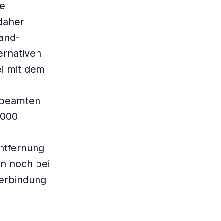
ie
daher
and-
ernativen
ei mit dem
 beamten
.000
ntfernung
n noch bei
verbindung