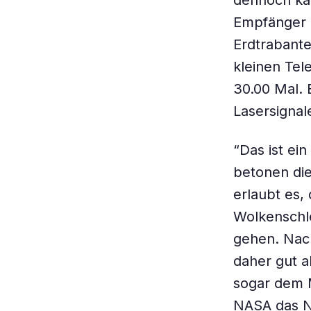
dennoch ka
Empfänger 
Erdtrabante
kleinen Tele
30.00 Mal. 
Lasersignal
“Das ist ei
betonen die
erlaubt es,
Wolkenschle
gehen. Nach
daher gut 
sogar dem M
NASA das N