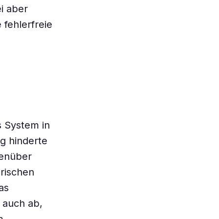
i aber
fehlerfreie
s System in
g hinderte
genüber
rischen
as
 auch ab,