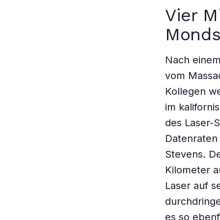
Vier M
Monds
Nach einem
vom Massach
Kollegen we
im kaliforn
des Laser-S
Datenraten 
Stevens. De
Kilometer 
Laser auf 
durchdring
es so eben