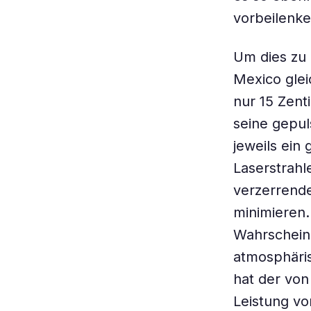
vorbeilenke
Um dies zu 
Mexico glei
nur 15 Zent
seine gepul
jeweils ein 
Laserstrahl
verzerrend
minimieren.
Wahrscheinl
atmosphäris
hat der von
Leistung vo