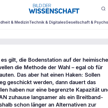
dheit & Medizin
Technik & Digitales
Gesellschaft & Psycho
s gilt, die Bodenstation auf der heimisch
W-LAN zum
wellen die Methode der Wahl – egal ob für
ten. Das aber hat einen Haken: Sollen
g geschickt werden, dann dauert das
llen haben nur eine begrenzte Kapazität un
AN zuhause langsamer als ein Breitband-
halb schon länger an Alternativen zur