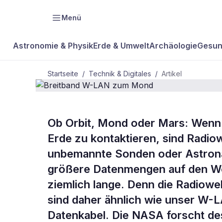
Menü
Astronomie & Physik
Erde & Umwelt
Archäologie
Gesun
Startseite
/
Technik & Digitales
/
Artikel
TECHNIK & DIGITALES
Ob Orbit, Mond oder Mars: Wenn e
Breitband 
Erde zu kontaktieren, sind Radio
unbemannte Sonden oder Astronau
Mond
größere Datenmengen auf den We
ziemlich lange. Denn die Radiowe
sind daher ähnlich wie unser W-L
Datenkabel. Die NASA forscht des