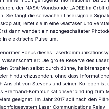
m immer noch genügend Informationen bis zu
durch, der NASA-Mondsonde LADEE im Orbit d
n. Sie fängt die schwachen Lasersignale Signal
skop auf, leitet sie in eine Glasfaser und verstä
Erst dann wandelt ein nachgeschalteter Photod
e in elektrische Pulse um.
n enormer Bonus dieses Laserkommunikationssy
 Wissenschaftler: Die große Reserve des Laser
 den Strahlen selbst durch dünne, halbtranspar
ier hindurchzusenden, ohne dass Informatione
 Ansicht von Stevens und seinen Kollegen ist
als Breitband-Kommunikationsverbindung zum 
ars geeignet. Im Jahr 2017 soll nach den Plän
achfolgesystem Laser Communications Relay