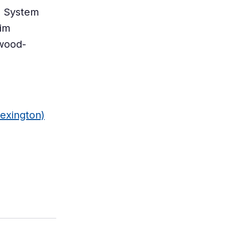
s System
 im
ywood-
Lexington)