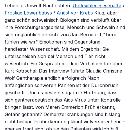
Leben + Umwelt Nachrichten:
Unflexibler Riesenaffe
/
Frostige Löwenbabys
/
Angst vor Krebs
Klug, aber
ganz schön schweinisch Biologen sind verblüfft über
ihre Forschungsergebnisse: Mensch und Schwein sind
sich unglaublich ähnlich. von Jan Berndorff “Tiere
fühlen wie wir” Emotionen sind Gegenstand
handfester Wissenschaft. Mit dem Ergebnis: Sie
unterscheiden sich bei Mensch und Tier nicht
wesentlich. Ein Gespräch mit dem Verhaltensforscher
Kurt Kotrschal. Das Interview führte Claudia Christine
Wolf Gentherapie endlich erfolgreich Nach
anfänglichen schweren Pannen ist der Durchbruch
geschafft. Und es besteht sogar die Hoffnung, dass
sich gentherapeutisch das Aids-Virus unter Kontrolle
bringen lässt. von Maren Emmerich Früh erkannt,
Gefahr gebannt? Demenzerkrankungen sind bislang
nicht heilbar. Früherkennung klingt vielversprechend –
aber es fragt sich, ob sie den Patienten wirklich hilft.