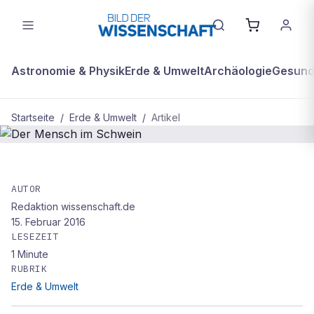
Astronomie & Physik
Erde & Umwelt
Archäologie
Gesundh
Startseite
/
Erde & Umwelt
/
Artikel
ERDE & UMWELT
Der Mensch im Schwein
AUTOR
Redaktion wissenschaft.de
15. Februar 2016
LESEZEIT
1
Minute
RUBRIK
Erde & Umwelt