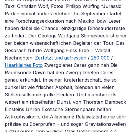
Text: Christian Wolf, Fotos: Philipp Wülfing “Jurassic
Park – einmal anders erleben” Im September startet
eine Forschungsexkursion nach Mexiko. bdw-Leser
haben dabei die Chance, einzigartige Dinosaurierreste
zu finden. Der Geologe Wolfgang Stinnesbeck ist einer
der beiden wissenschaftlichen Begleiter der Tour. Das
Gespräch führte Wolfgang Hess Erde + Weltall
Nachrichten:
Zerfetzt und gefressen
/
250 000
/
Haarkleines Foto
Zwergplanet Ceres ganz nah Die
Raumsonde Dawn hat den Zwergplaneten Ceres
genau erkundet. In seiner Kraterlandschaft, die so
dunkel ist wie frischer Asphalt, blenden an vielen
Stellen seltsame grelle Flecken. Und mancherorts
wabert ein rätselhafter Dunst. von Thorsten Dambeck
Einsteins Uhren Exotische Sternenpaare helfen
Astrophysikern, die Allgemeine Relativitätstheorie sehr
präzise zu überprüfen – und sogar Gravitationswellen
aufzuspüren. von Rüdiger Vaas Gefahrenherd 47