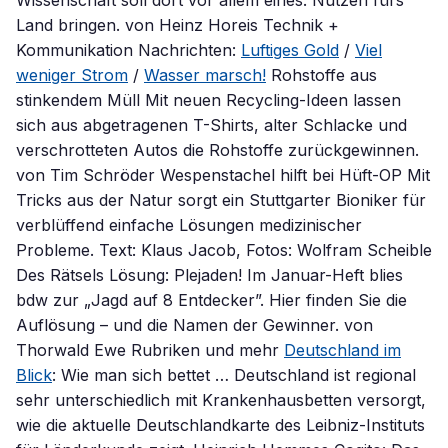
Wissenschaft soll dort vor allem eines: Nutzen fürs
Land bringen. von Heinz Horeis Technik +
Kommunikation Nachrichten:
Luftiges Gold
/
Viel
weniger Strom
/
Wasser marsch!
Rohstoffe aus
stinkendem Müll Mit neuen Recycling-Ideen lassen
sich aus abgetragenen T-Shirts, alter Schlacke und
verschrotteten Autos die Rohstoffe zurückgewinnen.
von Tim Schröder Wespenstachel hilft bei Hüft-OP Mit
Tricks aus der Natur sorgt ein Stuttgarter Bioniker für
verblüffend einfache Lösungen medizinischer
Probleme. Text: Klaus Jacob, Fotos: Wolfram Scheible
Des Rätsels Lösung: Plejaden! Im Januar-Heft blies
bdw zur „Jagd auf 8 Entdecker”. Hier finden Sie die
Auflösung – und die Namen der Gewinner. von
Thorwald Ewe Rubriken und mehr
Deutschland im
Blick
: Wie man sich bettet … Deutschland ist regional
sehr unterschiedlich mit Krankenhausbetten versorgt,
wie die aktuelle Deutschlandkarte des Leibniz-Instituts