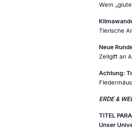
Wem „gluten
Klimawande
Tierische A
Neue Runde
Zellgift an
Achtung: To
Fledermäuse
ERDE & WE
TITEL PAR
Unser Unive