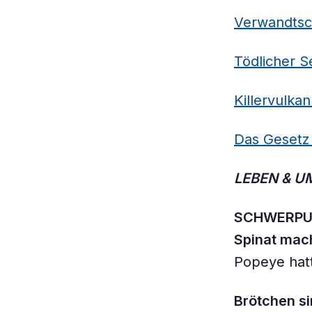
Verwandtsch
Tödlicher S
Killervulka
Das Gesetz 
LEBEN & U
SCHWERPU
Spinat mach
Popeye hatt
Brötchen s