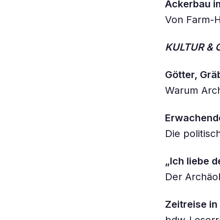
Ackerbau im
Von Farm-H
KULTUR & 
Götter, Grä
Warum Arch
Erwachende
Die politis
„Ich liebe d
Der Archäolo
Zeitreise in