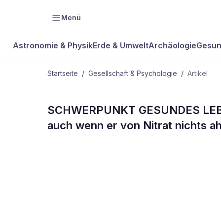
Menü
Astronomie & Physik
Erde & Umwelt
Archäologie
Gesun
Startseite
/
Gesellschaft & Psychologie
/
Artikel
GESELLSCHAFT & PSYCHOLOGIE
SCHWERPUNKT GESUNDES LEBEN S
bdw
auch wenn er von Nitrat nichts a
01/14