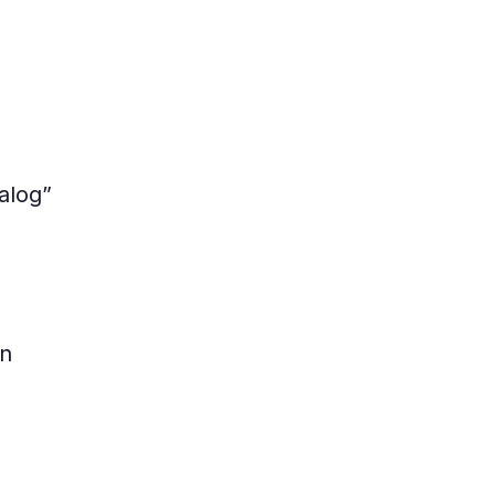
alog”
en