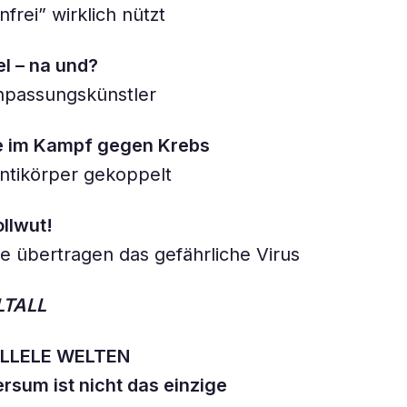
frei” wirklich nützt
l – na und?
npassungskünstler
 im Kampf gegen Krebs
 Antikörper gekoppelt
llwut!
 übertragen das gefährliche Virus
LTALL
ALLELE WELTEN
rsum ist nicht das einzige