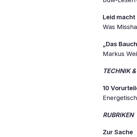
bdw-Leserre
Leid macht 
Was Missha
„Das Bauch
Markus Weiß
TECHNIK 
10 Vorurte
Energetisc
RUBRIKEN
Zur Sache