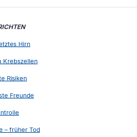
RICHTEN
etztes Hirn
n Krebszellen
e Risiken
ste Freunde
ntrolle
e – früher Tod