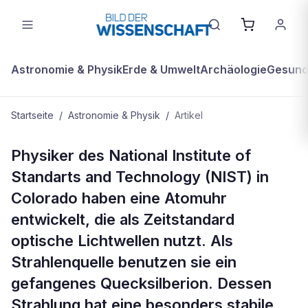
Astronomie & Physik
Erde & Umwelt
Archäologie
Gesundh
Startseite
/
Astronomie & Physik
/
Artikel
ASTRONOMIE & PHYSIK
Physiker des National Institute of
Amerikanische Physiker bauen erste
Standarts and Technology (NIST) in
optische Atomuhr
Colorado haben eine Atomuhr
entwickelt, die als Zeitstandard
optische Lichtwellen nutzt. Als
Strahlenquelle benutzen sie ein
gefangenes Quecksilberion. Dessen
Strahlung hat eine besonders stabile