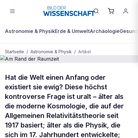
Astronomie & Physik
Erde & Umwelt
Archäologie
Gesundh
Startseite
/
Astronomie & Physik
/
Artikel
BDW Plus
ASTRONOMIE & PHYSIK
Hat die Welt einen Anfang oder
Am Rand der Raumzeit
existiert sie ewig? Diese höchst
kontroverse Frage ist uralt – älter als
die moderne Kosmologie, die auf der
Allgemeinen Relativitätstheorie seit
1917 basiert; älter als die Physik, die
sich im 17. Jahrhundert entwickelte;