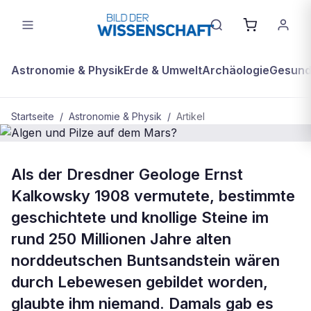
Astronomie & Physik
Erde & Umwelt
Archäologie
Gesundh
Startseite
/
Astronomie & Physik
/
Artikel
BDW Plus
ASTRONOMIE & PHYSIK
Als der Dresdner Geologe Ernst
Algen und Pilze auf dem Mars?
Kalkowsky 1908 vermutete, bestimmte
geschichtete und knollige Steine im
rund 250 Millionen Jahre alten
norddeutschen Buntsandstein wären
durch Lebewesen gebildet worden,
glaubte ihm niemand. Damals gab es