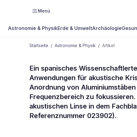
Menü
Astronomie & Physik
Erde & Umwelt
Archäologie
Gesun
Startseite
/
Astronomie & Physik
/
Artikel
ASTRONOMIE & PHYSIK
Ein spanisches Wissenschaftlerte
Akustische L
Anwendungen für akustische Krista
Anordnung von Aluminiumstäben g
bündeln Sch
Frequenzbereich zu fokussieren. 
akustischen Linse in dem Fachbla
Referenznummer 023902).