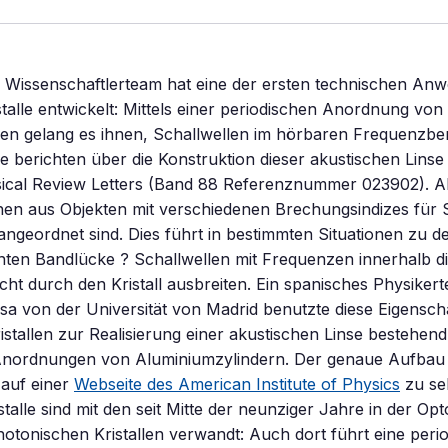
s Wissenschaftlerteam hat eine der ersten technischen An
stalle entwickelt: Mittels einer periodischen Anordnung von
en gelang es ihnen, Schallwellen im hörbaren Frequenzbe
ie berichten über die Konstruktion dieser akustischen Linse
sical Review Letters (Band 88 Referenznummer 023902). A
ehen aus Objekten mit verschiedenen Brechungsindizes für 
 angeordnet sind. Dies führt in bestimmten Situationen zu d
nten Bandlücke ? Schallwellen mit Frequenzen innerhalb d
cht durch den Kristall ausbreiten. Ein spanisches Physike
a von der Universität von Madrid benutzte diese Eigensch
istallen zur Realisierung einer akustischen Linse bestehen
Anordnungen von Aluminiumzylindern. Der genaue Aufbau
 auf einer
Webseite des American Institute of Physics
zu se
talle sind mit den seit Mitte der neunziger Jahre in der Opt
hotonischen Kristallen verwandt: Auch dort führt eine peri