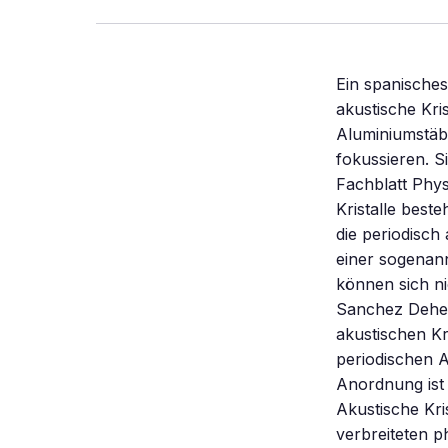
Ein spanische
akustische Kri
Aluminiumstäb
fokussieren. S
Fachblatt Phy
Kristalle best
die periodisch
einer sogenan
können sich ni
Sanchez Dehes
akustischen Kr
periodischen 
Anordnung ist
Akustische Kris
verbreiteten p