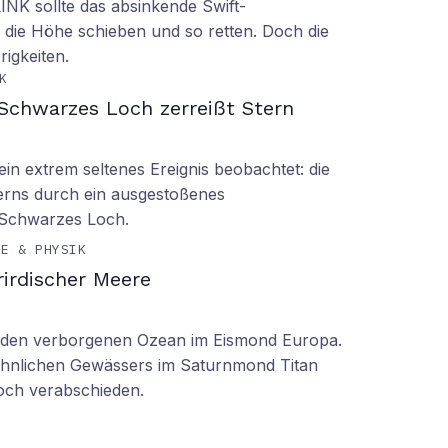
LINK sollte das absinkende Swift-
 die Höhe schieben und so retten. Doch die
rigkeiten.
K
Schwarzes Loch zerreißt Stern
n extrem seltenes Ereignis beobachtet: die
erns durch ein ausgestoßenes
 Schwarzes Loch.
IE & PHYSIK
irdischer Meere
n den verborgenen Ozean im Eismond Europa.
 ähnlichen Gewässers im Saturnmond Titan
doch verabschieden.