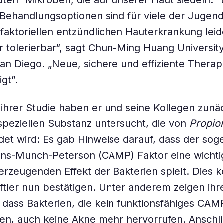
uten“ Mikroben, die auf unserer Haut siedeln. “
 Behandlungsoptionen sind für viele der Jugend
ifaktoriellen entzündlichen Hauterkrankung leide
er tolerierbar“, sagt Chun-Ming Huang University
 San Diego. „Neue, sichere und effiziente Therap
gt”.
hrer Studie haben er und seine Kollegen zunäc
 speziellen Substanz untersucht, die von
Propio
det wird: Es gab Hinweise darauf, dass der so
kins-Munch-Peterson (CAMP) Faktor eine wichti
rzeugenden Effekt der Bakterien spielt. Dies k
tler nun bestätigen. Unter anderem zeigen ih
dass Bakterien, die kein funktionsfähiges CA
en, auch keine Akne mehr hervorrufen. Anschl