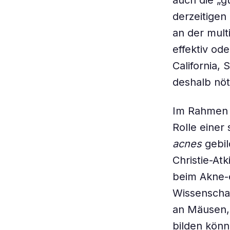
auch die „g
derzeitigen
an der mult
effektiv od
California,
deshalb nöti
Im Rahmen i
Rolle einer
acnes
gebil
Christie-At
beim Akne-e
Wissenschaf
an Mäusen, 
bilden könn