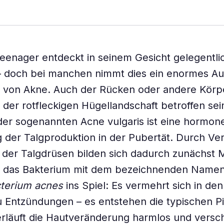
Teenager entdeckt in seinem Gesicht gelegentli
 – doch bei manchen nimmt dies ein enormes A
 von Akne. Auch der Rücken oder andere Körpe
der rotfleckigen Hügellandschaft betroffen sei
er sogenannten Acne vulgaris ist eine hormone
 der Talgproduktion in der Pubertät. Durch Ve
der Talgdrüsen bilden sich dadurch zunächst M
das Bakterium mit dem bezeichnenden Name
cterium acnes
ins Spiel: Es vermehrt sich in de
u Entzündungen – es entstehen die typischen Pi
rläuft die Hautveränderung harmlos und versc