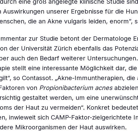
 durch eine groß angelegte klinische Studie sind
n Auswirkungen unserer Ergebnisse für die Hu
enschen, die an Akne vulgaris leiden, enorm”, 
ommentar zur Studie betont der Dermatologe 
on der Universität Zürich ebenfalls das Potenzi
ber auch den Bedarf weiterer Untersuchungen.
ie stellt eine interessante Möglichkeit dar, die
gilt“, so Contassot. „Akne-Immuntherapien, die 
Faktoren von
Propionibacterium acnes
abziele
orsichtig gestaltet werden, um eine unerwünsch
oms der Haut zu vermeiden“. Konkret bedeutet d
en, inwieweit sich CAMP-Faktor-zielgerichtete I
ndere Mikroorganismen der Haut auswirken.