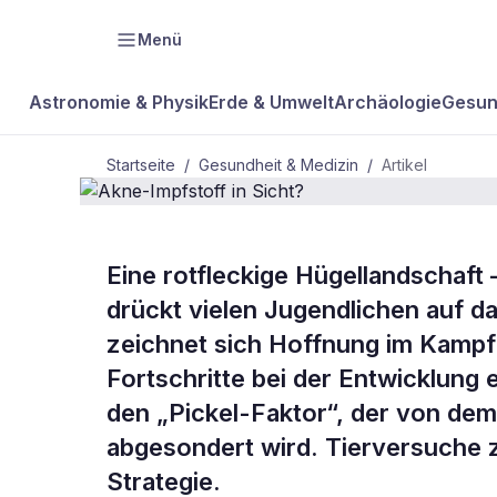
Menü
Astronomie & Physik
Erde & Umwelt
Archäologie
Gesun
Startseite
/
Gesundheit & Medizin
/
Artikel
GESUNDHEIT & MEDIZIN
Eine rotfleckige Hügellandschaft – 
Akne-Impfst
drückt vielen Jugendlichen auf d
zeichnet sich Hoffnung im Kampf
Sicht?
Fortschritte bei der Entwicklung e
den „Pickel-Faktor“, der von de
abgesondert wird. Tierversuche 
Strategie.