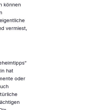
en können
n
eigentliche
nd vermiest,
eheimtipps“
in hat
amente oder
auch
türliche
rächtigen