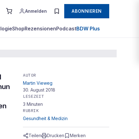
Anmelden
ABONNIEREN
logie
Shop
Rezensionen
Podcast
BDW Plus
AUTOR
l
Martin Vieweg
nun
30. August 2018
LESEZEIT
3
Minuten
gen
RUBRIK
Gesundheit & Medizin
Teilen
Drucken
Merken