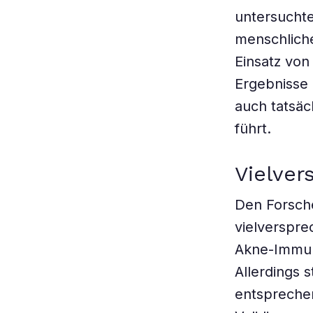
untersuchte
menschliche
Einsatz von
Ergebnisse z
auch tatsäc
führt.
Vielver
Den Forsche
vielverspre
Akne-Immunt
Allerdings 
entspreche