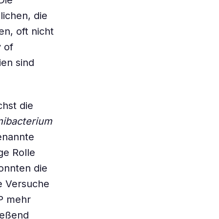
Die
lichen, die
n, oft nicht
 of
ien sind
hst die
nibacterium
genannte
ge Rolle
onnten die
re Versuche
MP mehr
ießend