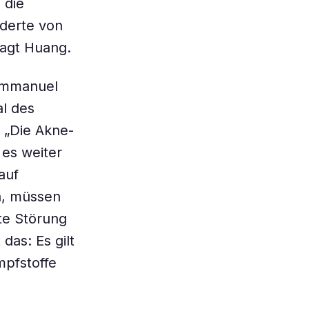
 die
nderte von
sagt Huang.
Emmanuel
al des
 „Die Akne-
 es weiter
auf
n, müssen
te Störung
as: Es gilt
mpfstoffe