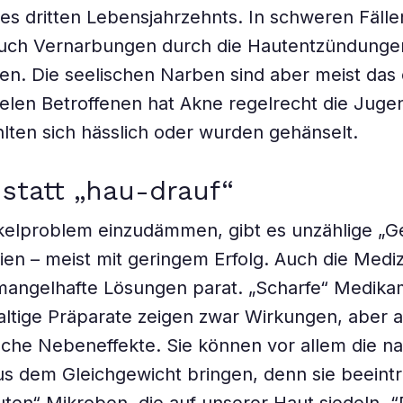
s dritten Lebensjahrzehnts. In schweren Fäll
 auch Vernarbungen durch die Hautentzündunge
en. Die seelischen Narben sind aber meist das 
elen Betroffenen hat Akne regelrecht die Juge
hlten sich hässlich oder wurden gehänselt.
 statt „hau-drauf“
kelproblem einzudämmen, gibt es unzählige „G
ien – meist mit geringem Erfolg. Auch die Mediz
 mangelhafte Lösungen parat. „Scharfe“ Medik
haltige Präparate zeigen zwar Wirkungen, aber 
che Nebeneffekte. Sie können vor allem die na
us dem Gleichgewicht bringen, denn sie beeint