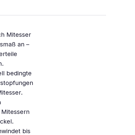
ch Mitesser
usmaß an –
rteile
n.
ll bedingte
rstopfungen
itesser.
n
n Mitessern
ckel.
hwindet bis