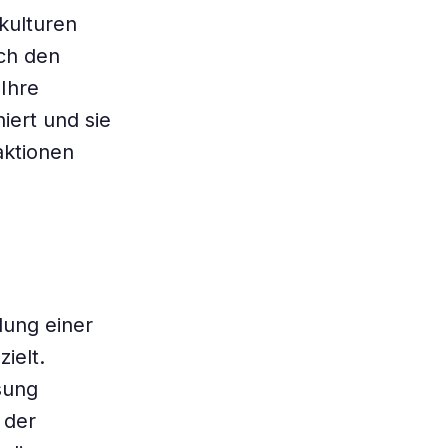
kulturen
rch den
 Ihre
iert und sie
aktionen
lung einer
ielt.
ssung
 der