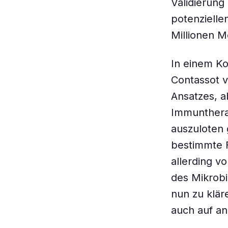
Validierung
potenzielle
Millionen M
In einem K
Contassot v
Ansatzes, a
Immuntherap
auszuloten 
bestimmte 
allerding v
des Mikrobi
nun zu klär
auch auf a