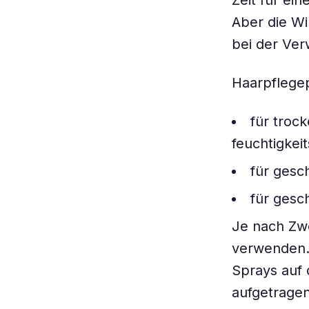
Zeit für ei
Aber die Wir
bei der Ve
Haarpflege
für troc
feuchtigke
für gesc
für gesc
Je nach Zwe
verwenden.
Sprays auf 
aufgetragen