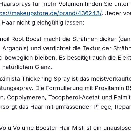
 Haarsprays für mehr Volumen finden Sie unte
tps://makeupstore.de/brand/436243/
. Jeder vo
 Haar nicht gleichgültig lassen:
oil Root Boost macht die Strähnen dicker (dan
 Arganöls) und verdichtet die Textur der Sträh
d beweglich bleiben. Es beseitigt auch die Elekt
t natürlichen Glanz.
ximista Thickening Spray ist das meistverkauft
tungsspray. Die Formulierung mit Provitamin B5
, Copolymeren, Tocopherol-Acetat und Palmita
sorgt das Haar mit umfassender Pflege, Repar
Volu Volume Booster Hair Mist ist ein unauslösc