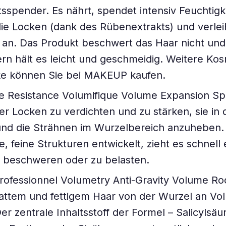
tsspender. Es nährt, spendet intensiv Feuchtigke
die Locken (dank des Rübenextrakts) und verle
an. Das Produkt beschwert das Haar nicht und
ern hält es leicht und geschmeidig. Weitere Ko
ke können Sie bei MAKEUP kaufen.
e Resistance Volumifique Volume Expansion Spra
rer Locken zu verdichten und zu stärken, sie in
nd die Strähnen im Wurzelbereich anzuheben. S
, feine Strukturen entwickelt, zieht es schnell 
u beschweren oder zu belasten.
Professionnel Volumetry Anti-Gravity Volume Roo
lattem und fettigem Haar von der Wurzel an Vo
er zentrale Inhaltsstoff der Formel – Salicylsäure