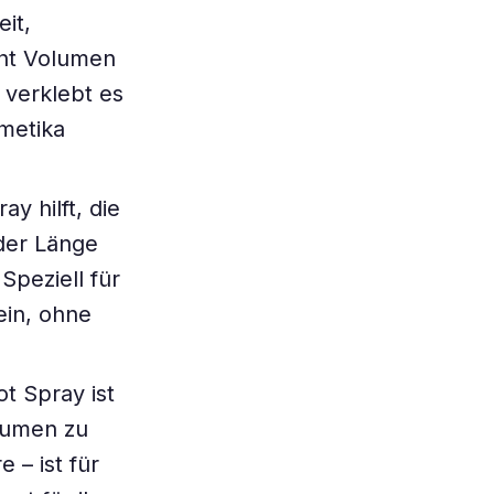
it,
iht Volumen
 verklebt es
smetika
y hilft, die
 der Länge
peziell für
ein, ohne
t Spray ist
lumen zu
 – ist für