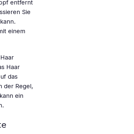
pf entfernt
ssieren Sie
 kann.
mit einem
 Haar
as Haar
auf das
n der Regel,
 kann ein
n.
te