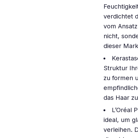
Feuchtigkei
verdichtet 
vom Ansatz 
nicht, sond
dieser Mar
Kerastas
Struktur Ih
zu formen u
empfindliche
das Haar z
L’Oréal 
ideal, um g
verleihen. D