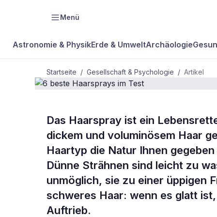
Menü
Astronomie & Physik
Erde & Umwelt
Archäologie
Gesun
Startseite
/
Gesellschaft & Psychologie
/
Artikel
GESELLSCHAFT & PSYCHOLOGIE
Das Haarspray ist ein Lebensretter
6 beste Haa
dickem und voluminösem Haar ge
Haartyp die Natur Ihnen gegeben h
im Test
Dünne Strähnen sind leicht zu wa
unmöglich, sie zu einer üppigen Fr
schweres Haar: wenn es glatt ist
Auftrieb.