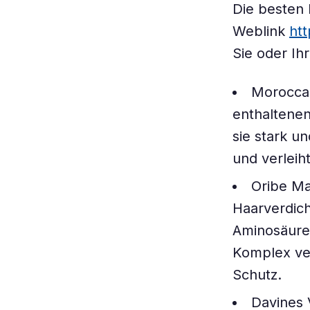
Die besten
Weblink
ht
Sie oder Ihr
Moroccan
enthaltenen
sie stark un
und verleih
Oribe Ma
Haarverdich
Aminosäuren
Komplex ver
Schutz.
Davines 