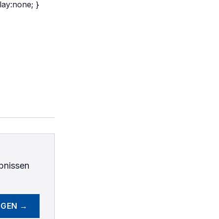
lay:none; }
bnissen
EGEN →