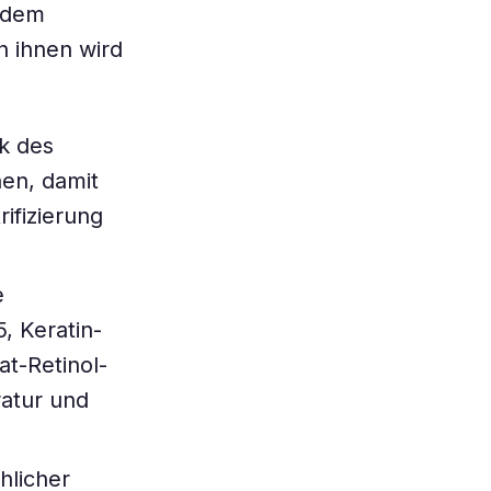
r dem
n ihnen wird
k des
nen, damit
rifizierung
e
, Keratin-
t-Retinol-
atur und
hlicher