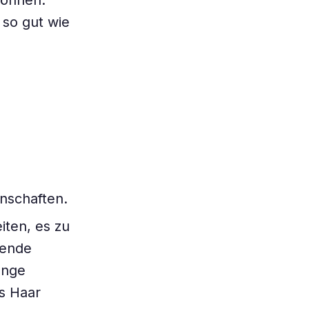
können.
 so gut wie
nschaften.
iten, es zu
zende
änge
as Haar