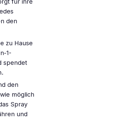
rgt für ihre
jedes
en den
ege zu Hause
n-1-
d spendet
h.
nd den
 wie möglich
 das Spray
nähren und