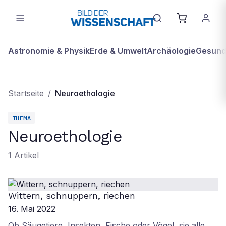
Astronomie & Physik
Erde & Umwelt
Archäologie
Gesundh
Startseite
/
Neuroethologie
THEMA
Neuroethologie
1
Artikel
Wittern, schnuppern, riechen
16. Mai 2022
Ob Säugetiere, Insekten, Fische oder Vögel, sie alle