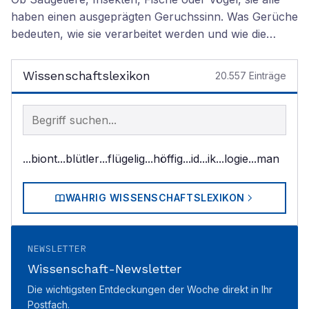
haben einen ausgeprägten Geruchssinn. Was Gerüche
bedeuten, wie sie verarbeitet werden und wie die…
Wissenschaftslexikon
20.557
Einträge
Begriff im Lexikon suchen
...biont
...blütler
...flügelig
...höffig
...id
...ik
...logie
...man
WAHRIG WISSENSCHAFTSLEXIKON
NEWSLETTER
Wissenschaft-Newsletter
Die wichtigsten Entdeckungen der Woche direkt in Ihr
Postfach.