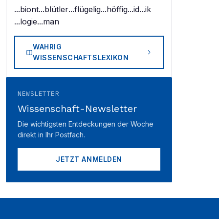
...biont
...blütler
...flügelig
...höffig
...id
...ik
...logie
...man
WAHRIG
WISSENSCHAFTSLEXIKON
NEWSLETTER
Wissenschaft-Newsletter
Die wichtigsten Entdeckungen der Woche
direkt in Ihr Postfach.
JETZT ANMELDEN