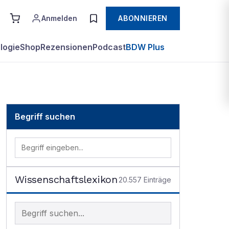
Anmelden
ABONNIEREN
logie
Shop
Rezensionen
Podcast
BDW Plus
Begriff suchen
Wissenschaftslexikon
20.557
Einträge
Begriff im Lexikon suchen