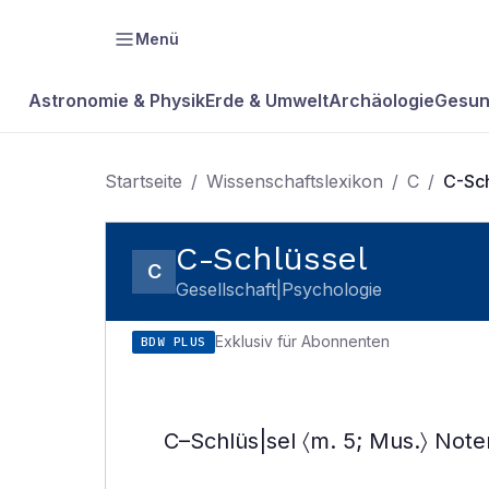
Menü
Astronomie & Physik
Erde & Umwelt
Archäologie
Gesun
Startseite
/
Wissenschaftslexikon
/
C
/
C-Sch
C-Schlüssel
C
Gesellschaft|Psychologie
Exklusiv für Abonnenten
BDW PLUS
C–Schlüs|sel 〈m. 5; Mus.〉 Note