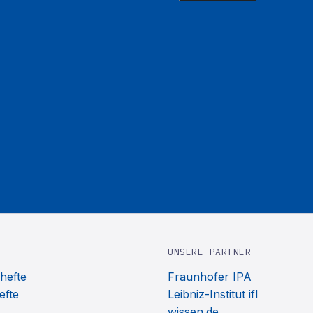
UNSERE PARTNER
hefte
Fraunhofer IPA
efte
Leibniz-Institut ifl
wissen.de