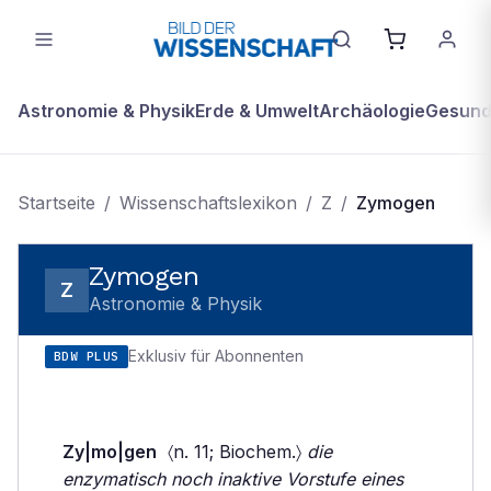
Astronomie & Physik
Erde & Umwelt
Archäologie
Gesundh
Startseite
/
Wissenschaftslexikon
/
Z
/
Zymogen
Zymogen
Z
Astronomie & Physik
Exklusiv für Abonnenten
BDW PLUS
Zy|mo|gen
〈n. 11; Biochem.〉
die
enzymatisch noch inaktive Vorstufe eines