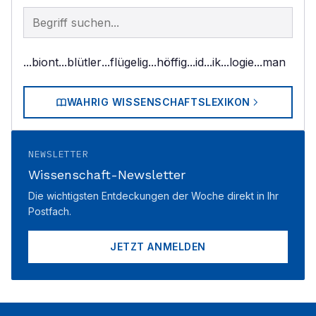
Begriff im Lexikon suchen
...biont
...blütler
...flügelig
...höffig
...id
...ik
...logie
...man
WAHRIG WISSENSCHAFTSLEXIKON
NEWSLETTER
Wissenschaft-Newsletter
Die wichtigsten Entdeckungen der Woche direkt in Ihr
Postfach.
JETZT ANMELDEN