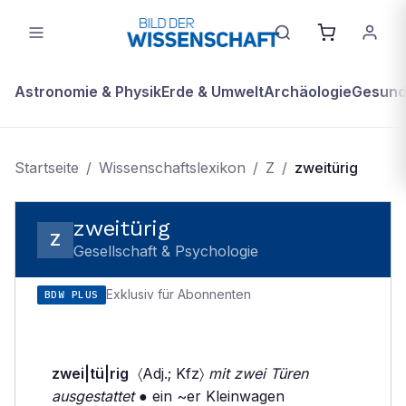
Astronomie & Physik
Erde & Umwelt
Archäologie
Gesundh
Startseite
/
Wissenschaftslexikon
/
Z
/
zweitürig
zweitürig
Z
Gesellschaft & Psychologie
Exklusiv für Abonnenten
BDW PLUS
zwei|tü|rig
〈Adj.; Kfz〉
mit zwei Türen
ausgestattet
● ein ~er Kleinwagen