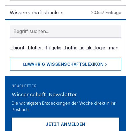
Wissenschaftslexikon
20.557
Einträge
Begriff im Lexikon suchen
...biont
...blütler
...flügelig
...höffig
...id
...ik
...logie
...man
WAHRIG WISSENSCHAFTSLEXIKON
NEWSLETTER
Wissenschaft-Newsletter
Die wichtigsten Entdeckungen der Woche direkt in Ihr
Postfach.
JETZT ANMELDEN