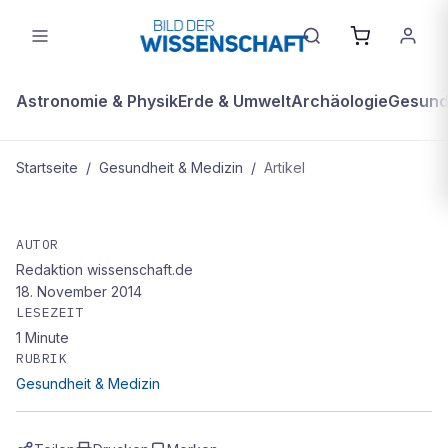
Astronomie & Physik
Erde & Umwelt
Archäologie
Gesundh
Startseite
/
Gesundheit & Medizin
/
Artikel
GESUNDHEIT & MEDIZIN
Zurück auf Los
AUTOR
Redaktion wissenschaft.de
18. November 2014
LESEZEIT
1
Minute
RUBRIK
Gesundheit & Medizin