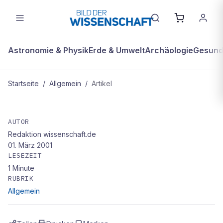
Astronomie & Physik
Erde & Umwelt
Archäologie
Gesundh
Startseite
/
Allgemein
/
Artikel
ALLGEMEIN
Zur Sonnenfinsternis 2001 nach
AUTOR
Redaktion wissenschaft.de
Afrika
01. März 2001
LESEZEIT
1
Minute
RUBRIK
Allgemein