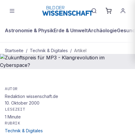
Astronomie & Physik
Erde & Umwelt
Archäologie
Gesundh
Startseite
/
Technik & Digitales
/
Artikel
TECHNIK & DIGITALES
Zukunftspreis für MP3 -
AUTOR
Redaktion wissenschaft.de
Klangrevolution im Cyberspace?
10. Oktober 2000
LESEZEIT
1
Minute
RUBRIK
Technik & Digitales