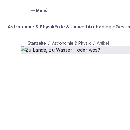
Menü
Astronomie & Physik
Erde & Umwelt
Archäologie
Gesun
Startseite
/
Astronomie & Physik
/
Artikel
ASTRONOMIE & PHYSIK
Zu Lande, z
oder was?