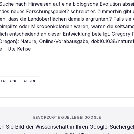
Suche nach Hinweisen auf eine biologische Evolution abse
endes neues Forschungsgebiet? schreibt er. ?Immerhin gibt 
en, dass die Landoberflächen damals ergrünten.? Falls sie 
leimpilze oder Mikrobenkolonien waren, waren die seltsam
h entscheidend an dieser Entwicklung beteiligt. Gregory R
 Oregon): Nature, Online-Vorabausgabe, doi:10.1038/natur
e – Ute Kehse
ETALLACK
WESEN
BEVORZUGTE QUELLE BEI GOOGLE
n Sie
Bild der Wissenschaft
in Ihren Google-Sucherge