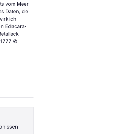
its vom Meer
es Daten, die
wirklich
en Ediacara-
etallack
e11777 ©
bnissen