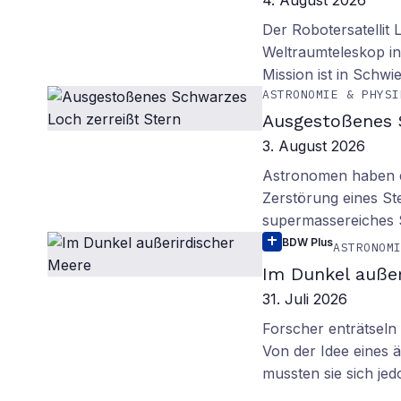
4. August 2026
Der Robotersatellit 
Weltraumteleskop in
Mission ist in Schwie
ASTRONOMIE & PHYSI
Ausgestoßenes 
3. August 2026
Astronomen haben ei
Zerstörung eines St
supermassereiches
BDW Plus
ASTRONOM
Im Dunkel außer
31. Juli 2026
Forscher enträtsel
Von der Idee eines
mussten sie sich je