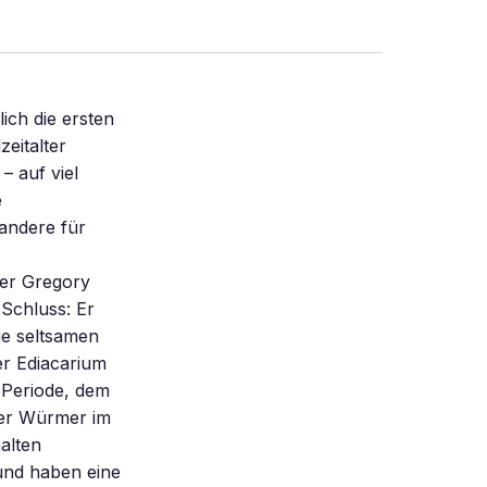
ich die ersten
eitalter
– auf viel
e
 andere für
her Gregory
 Schluss: Er
ie seltsamen
er Ediacarium
 Periode, dem
der Würmer im
alten
und haben eine