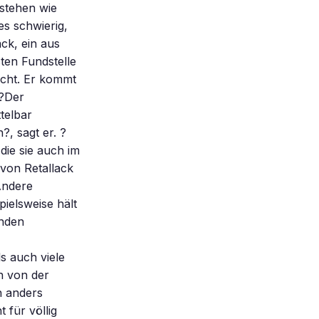
stehen wie
es schwierig,
ck, ein aus
ten Fundstelle
ucht. Er kommt
 ?Der
telbar
, sagt er. ?
die sie auch im
von Retallack
Andere
pielsweise hält
enden
s auch viele
h von der
h anders
 für völlig