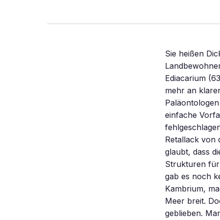
Sie heißen Dic
Landbewohner. 
Ediacarium (63
mehr an klare
Paläontologen b
einfache Vorfa
fehlgeschlage
Retallack von 
glaubt, dass d
Strukturen für
gab es noch ke
Kambrium, mac
Meer breit. Do
geblieben. Man