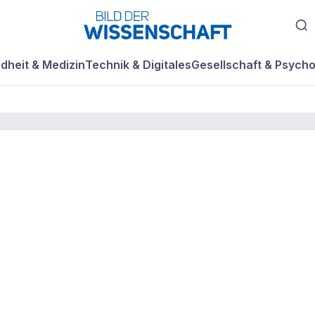
dheit & Medizin
Technik & Digitales
Gesellschaft & Psycho
u Wasser -