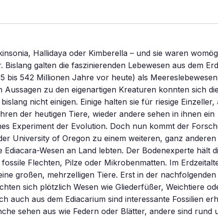
kinsonia, Hallidaya oder Kimberella – und sie waren womögl
Bislang galten die faszinierenden Lebewesen aus dem Erdz
5 bis 542 Millionen Jahre vor heute) als Meereslebewesen 
n Aussagen zu den eigenartigen Kreaturen konnten sich di
islang nicht einigen. Einige halten sie für riesige Einzeller,
hren der heutigen Tiere, wieder andere sehen in ihnen ein
nes Experiment der Evolution. Doch nun kommt der Forsc
der University of Oregon zu einem weiteren, ganz anderen
ie Ediacara-Wesen an Land lebten. Der Bodenexperte hält d
 fossile Flechten, Pilze oder Mikrobenmatten. Im Erdzeitalt
ine großen, mehrzelligen Tiere. Erst in der nachfolgenden
hten sich plötzlich Wesen wie Gliederfüßer, Weichtiere o
ch auch aus dem Ediacarium sind interessante Fossilien erh
che sehen aus wie Federn oder Blätter, andere sind rund 