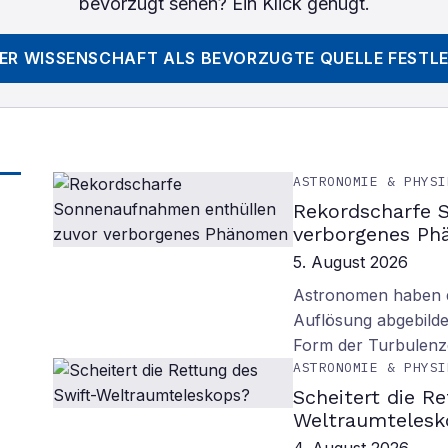
bevorzugt sehen? Ein Klick genügt.
DER WISSENSCHAFT
ALS BEVORZUGTE QUELLE FESTL
ASTRONOMIE & PHYSI
Rekordscharfe 
verborgenes P
5. August 2026
Astronomen haben d
Auflösung abgebilde
Form der Turbulenz
ASTRONOMIE & PHYSI
Scheitert die R
Weltraumtelesk