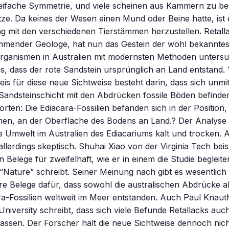
reifache Symmetrie, und viele scheinen aus Kammern zu be
tze. Da keines der Wesen einen Mund oder Beine hatte, ist 
g mit den verschiedenen Tierstämmen herzustellen. Retalla
ammender Geologe, hat nun das Gestein der wohl bekanntes
Organismen in Australien mit modernsten Methoden unters
, dass der rote Sandstein ursprünglich an Land entstand.
eis für diese neue Sichtweise besteht darin, dass sich unmit
Sandsteinschicht mit den Abdrücken fossile Böden befinden?
rten: Die Ediacara-Fossilien befanden sich in der Position, 
en, an der Oberfläche des Bodens an Land.? Der Analyse 
e Umwelt im Australien des Ediacariums kalt und trocken. 
allerdings skeptisch. Shuhai Xiao von der Virginia Tech beis
n Belege für zweifelhaft, wie er in einem die Studie begleit
Nature” schreibt. Seiner Meinung nach gibt es wesentlich
 Belege dafür, dass sowohl die australischen Abdrücke al
a-Fossilien weltweit im Meer entstanden. Auch Paul Knaut
University schreibt, dass sich viele Befunde Retallacks auc
 lassen. Der Forscher hält die neue Sichtweise dennoch nicht