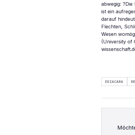
abwegig: ?Die 
ist ein aufreg
darauf hindeut
Flechten, Sch
Wesen womöglic
(University of
wissenschaft.d
EDIACARA
R
Möchte