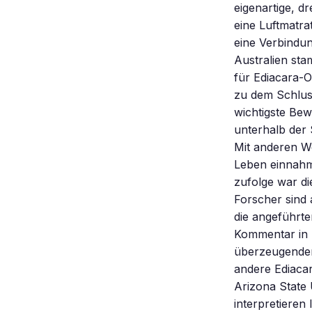
eigenartige, d
eine Luftmatra
eine Verbindun
Australien st
für Ediacara-
zu dem Schluss
wichtigste Bew
unterhalb der 
Mit anderen Wo
Leben einnahm
zufolge war di
Forscher sind 
die angeführte
Kommentar in “
überzeugendere
andere Ediacar
Arizona State 
interpretieren