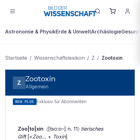
Astronomie & Physik
Erde & Umwelt
Archäologie
Gesundh
Startseite
/
Wissenschaftslexikon
/
Z
/
Zootoxin
Zootoxin
Z
Allgemein
Exklusiv für Abonnenten
BDW PLUS
Zoo|to|xin
〈[tso:o–] n. 11〉
tierisches
Gift
[<
Zoo…
+
Toxin
]