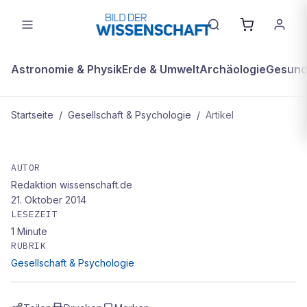
Astronomie & Physik
Erde & Umwelt
Archäologie
Gesundh
Startseite
/
Gesellschaft & Psychologie
/
Artikel
GESELLSCHAFT & PSYCHOLOGIE
Zoff ums E-Book
AUTOR
Redaktion wissenschaft.de
21. Oktober 2014
LESEZEIT
1
Minute
RUBRIK
Gesellschaft & Psychologie