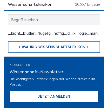
Wissenschaftslexikon
20.557
Einträge
Begriff im Lexikon suchen
...biont
...blütler
...flügelig
...höffig
...id
...ik
...logie
...man
WAHRIG WISSENSCHAFTSLEXIKON
NEWSLETTER
Wissenschaft-Newsletter
Die wichtigsten Entdeckungen der Woche direkt in Ihr
Postfach.
JETZT ANMELDEN