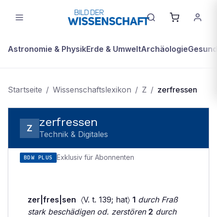
Astronomie & Physik
Erde & Umwelt
Archäologie
Gesundh
Startseite
/
Wissenschaftslexikon
/
Z
/
zerfressen
zerfressen
Z
Technik & Digitales
Exklusiv für Abonnenten
BDW PLUS
zer|fres|sen
〈V. t. 139; hat〉
1
durch Fraß
stark beschädigen od. zerstören
2
durch