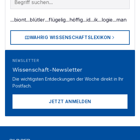
...biont
...blütler
...flügelig
...höffig
...id
...ik
...logie
...man
WAHRIG WISSENSCHAFTSLEXIKON
NEWSLETTER
Wissenschaft-Newsletter
Die wichtigsten Entdeckungen der Woche direkt in Ihr
Postfach.
JETZT ANMELDEN