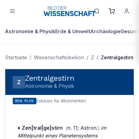
Astronomie & Physik
Erde & Umwelt
Archäologie
Gesundh
Startseite
/
Wissenschaftslexikon
/
Z
/
Zentralgestirn
Zentralgestirn
Z
Astronomie & Physik
Exklusiv für Abonnenten
BDW PLUS
♦
Zen|tral|ge|stirn
〈n. 11; Astron.〉
im
Mittelpunkt eines Planetensystems