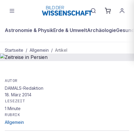
Astronomie & Physik
Erde & Umwelt
Archäologie
Gesundh
Startseite
/
Allgemein
/
Artikel
ALLGEMEIN
Zeitreise in Persien
AUTOR
DAMALS-Redaktion
18. März 2014
LESEZEIT
1
Minute
RUBRIK
Allgemein