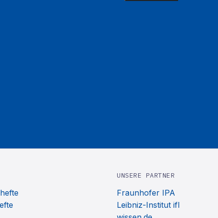
UNSERE PARTNER
hefte
Fraunhofer IPA
efte
Leibniz-Institut ifl
wissen.de