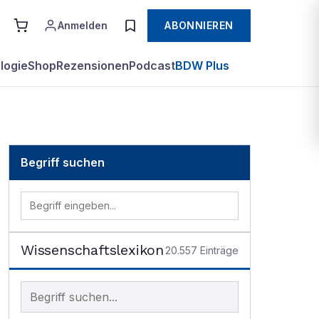
Anmelden
ABONNIEREN
logie
Shop
Rezensionen
Podcast
BDW Plus
Begriff suchen
Wissenschaftslexikon
20.557
Einträge
Begriff im Lexikon suchen