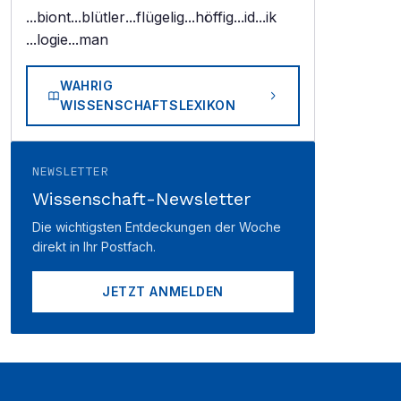
...biont
...blütler
...flügelig
...höffig
...id
...ik
...logie
...man
WAHRIG
WISSENSCHAFTSLEXIKON
NEWSLETTER
Wissenschaft-Newsletter
Die wichtigsten Entdeckungen der Woche
direkt in Ihr Postfach.
JETZT ANMELDEN