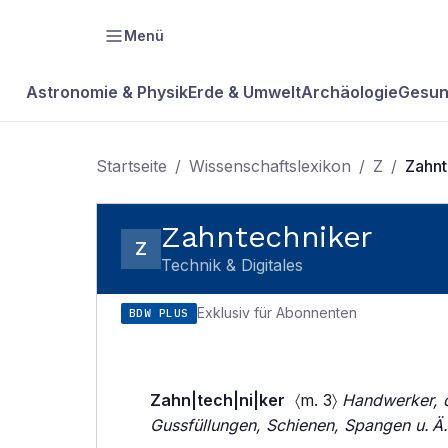
Menü
Astronomie & Physik
Erde & Umwelt
Archäologie
Gesun
Startseite
/
Wissenschaftslexikon
/
Z
/
Zahnt
Zahntechniker
Z
Technik & Digitales
Exklusiv für Abonnenten
BDW PLUS
Zahn|tech|ni|ker
〈m. 3〉
Handwerker, d
Gussfüllungen, Schienen, Spangen u. Ä. 