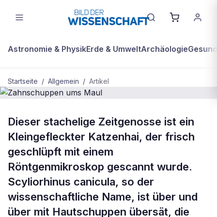
Astronomie & Physik
Erde & Umwelt
Archäologie
Gesundh
Startseite
/
Allgemein
/
Artikel
ALLGEMEIN
Dieser stachelige Zeitgenosse ist ein
Zahnschuppen ums Maul
Kleingefleckter Katzenhai, der frisch
geschlüpft mit einem
Röntgenmikroskop gescannt wurde.
Scyliorhinus canicula, so der
wissenschaftliche Name, ist über und
über mit Hautschuppen übersät, die