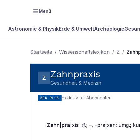
Menü
Astronomie & Physik
Erde & Umwelt
Archäologie
Gesun
Startseite
/
Wissenschaftslexikon
/
Z
/
Zahnp
Zahnpraxis
Z
Gesundheit & Medizin
Exklusiv für Abonnenten
BDW PLUS
Zahn|pra|xis
〈f.; –, –pra|xen; umg.; ku