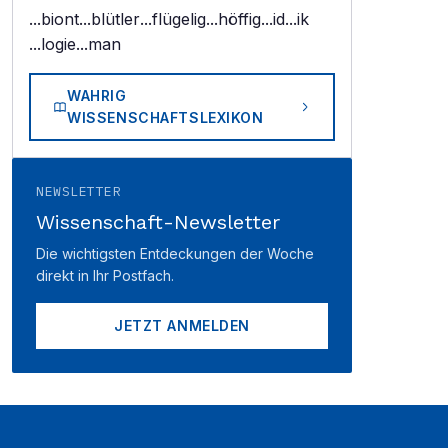
...biont
...blütler
...flügelig
...höffig
...id
...ik
...logie
...man
WAHRIG
WISSENSCHAFTSLEXIKON
NEWSLETTER
Wissenschaft-Newsletter
Die wichtigsten Entdeckungen der Woche
direkt in Ihr Postfach.
JETZT ANMELDEN