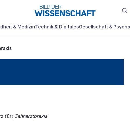
dheit & Medizin
Technik & Digitales
Gesellschaft & Psycho
raxis
rz für〉
Zahnarztpraxis