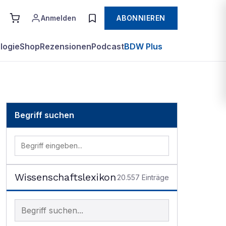
Anmelden
ABONNIEREN
logie
Shop
Rezensionen
Podcast
BDW Plus
Begriff suchen
Wissenschaftslexikon
20.557
Einträge
Begriff im Lexikon suchen