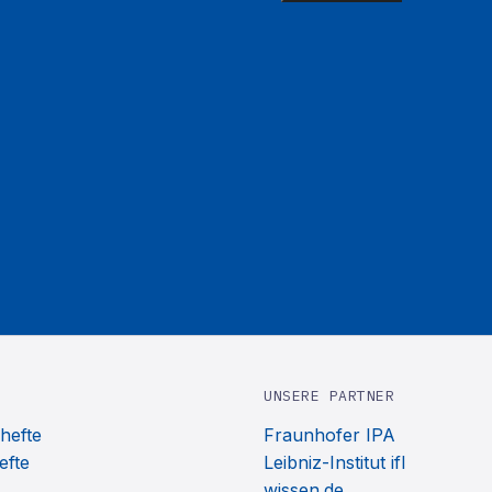
UNSERE PARTNER
hefte
Fraunhofer IPA
efte
Leibniz-Institut ifl
wissen.de