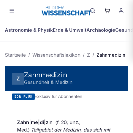
Astronomie & Physik
Erde & Umwelt
Archäologie
Gesundh
Startseite
/
Wissenschaftslexikon
/
Z
/
Zahnmedizin
Zahnmedizin
Z
Gesundheit & Medizin
Exklusiv für Abonnenten
BDW PLUS
Zahn|me|di|zin
〈f. 20; unz.;
Med.〉
Teilgebiet der Medizin, das sich mit