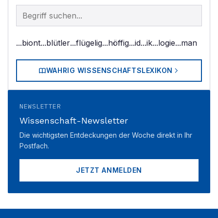
Begriff im Lexikon suchen
...biont
...blütler
...flügelig
...höffig
...id
...ik
...logie
...man
WAHRIG WISSENSCHAFTSLEXIKON
NEWSLETTER
Wissenschaft-Newsletter
Die wichtigsten Entdeckungen der Woche direkt in Ihr
Postfach.
JETZT ANMELDEN