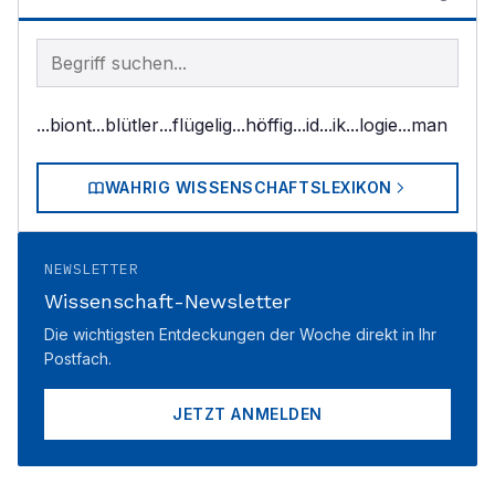
Begriff im Lexikon suchen
...biont
...blütler
...flügelig
...höffig
...id
...ik
...logie
...man
WAHRIG WISSENSCHAFTSLEXIKON
NEWSLETTER
Wissenschaft-Newsletter
Die wichtigsten Entdeckungen der Woche direkt in Ihr
Postfach.
JETZT ANMELDEN