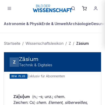
Astronomie & Physik
Erde & Umwelt
Archäologie
Gesundh
Startseite
/
Wissenschaftslexikon
/
Z
/
Zäsium
Zäsium
Z
Technik & Digitales
Exklusiv für Abonnenten
BDW PLUS
Zä|si|um
〈n.; –s; unz.; chem.
Zeichen: Cs〉
chem. Element, silberweißes,