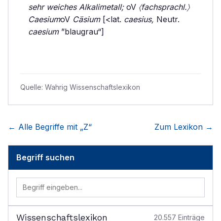
sehr weiches Alkalimetall;
oV
〈fachsprachl.〉
Caesium
oV
Cäsium
[<lat.
caesius,
Neutr.
caesium
”blaugrau“]
Quelle:
Wahrig Wissenschaftslexikon
← Alle Begriffe mit „
Z
“
Zum Lexikon →
Begriff suchen
Wissenschaftslexikon
20.557
Einträge