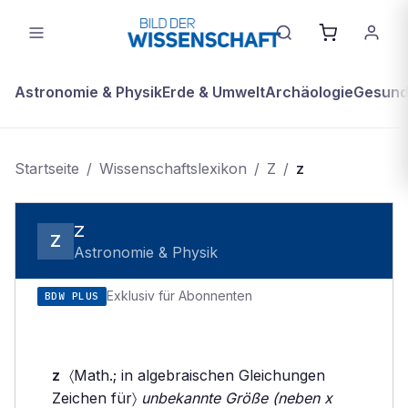
Astronomie & Physik
Erde & Umwelt
Archäologie
Gesundh
Startseite
/
Wissenschaftslexikon
/
Z
/
z
z
Z
Astronomie & Physik
Exklusiv für Abonnenten
BDW PLUS
z
〈Math.; in algebraischen Gleichungen
Zeichen für〉
unbekannte Größe (neben x