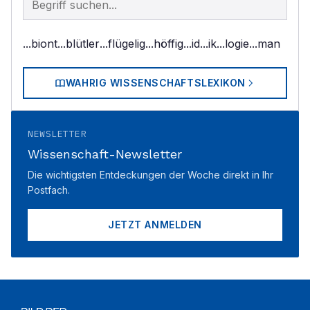
...biont
...blütler
...flügelig
...höffig
...id
...ik
...logie
...man
WAHRIG WISSENSCHAFTSLEXIKON
NEWSLETTER
Wissenschaft-Newsletter
Die wichtigsten Entdeckungen der Woche direkt in Ihr
Postfach.
JETZT ANMELDEN