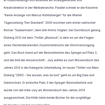
er Industriedesign und arbeitete als Strategieberater und
Kreativdirektor in der Werbebranche. Parallel schrieb er die Kolumne
“Keine Anzeige von Marcus Rafelsberger” für die Wiener
Tageszeitung “Der Standard”. 2000 erschien sein erster satirischer
Roman “Saubermann”, dem drei Krimis folgten. Der Durchbruch gelang
Elsberg 2012 mit dem Thriller „Blackout”, in dem es um die Folgen
eines flächendeckenden Zusammenbruchs der Stromversorgung
geht. Das Buch stand auf der Bestsellerliste des Spiegel auf Platz 2,
und die bild der wissenschaft-
Jury wählte es zum Wissensbuch des
­Jahres 2012 in der ­Kategorie Unterhaltung. Im neuen Thriller von Marc
Elsberg ­”ZERO – Sie wissen, was du tust” geht es um Big Data und
Datenschutz. Er erreichte Platz 3 der Spiegel-Bestsellerliste und
wurde von der bdw-Jury als Wissensbuch des Jahres 2014
ausgezeichnet. Die Kritik lobte beide Bücher für die sorgfältige