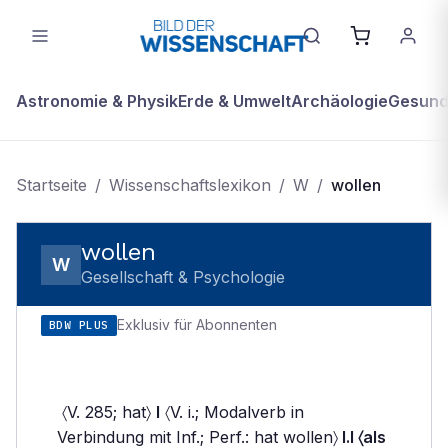
Astronomie & Physik
Erde & Umwelt
Archäologie
Gesundh
Startseite
/
Wissenschaftslexikon
/
W
/
wollen
wollen
W
Gesellschaft & Psychologie
Exklusiv für Abonnenten
BDW PLUS
〈V. 285; hat〉
I
〈V. i.; Modalverb in
Verbindung mit Inf.; Perf.: hat wollen〉
I.I 〈als