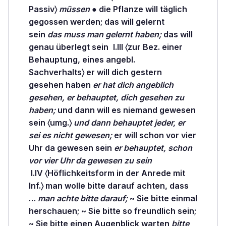
Passiv〉
müssen
● die Pflanze will täglich
gegossen
werden; das will
gelernt
sein
das muss man gelernt haben;
das will
genau
überlegt
sein
I.III 〈zur Bez. einer
Behauptung, eines angebl.
Sachverhalts〉 er will dich gestern
gesehen
haben
er hat dich angeblich
gesehen, er behauptet, dich gesehen zu
haben;
und dann will es niemand
gewesen
sein 〈umg.〉
und dann behauptet jeder, er
sei es nicht gewesen;
er will schon vor vier
Uhr da gewesen sein
er behauptet, schon
vor vier Uhr da gewesen zu sein
I.IV 〈Höflichkeitsform in der Anrede mit
Inf.〉 man wolle bitte darauf
achten,
dass
…
man achte bitte darauf;
~ Sie bitte einmal
herschauen;
~ Sie bitte so freundlich
sein;
~ Sie bitte einen Augenblick
warten
bitte