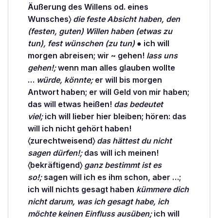
Äußerung des Willens od. eines
Wunsches〉
die feste Absicht haben, den
(festen, guten) Willen haben (etwas zu
tun), fest wünschen (zu tun)
● ich will
morgen
abreisen;
wir ~
gehen!
lass uns
gehen!;
wenn man alles
glauben
wollte
…
würde, könnte;
er will bis morgen
Antwort
haben;
er will Geld von mir haben;
das will etwas
heißen!
das bedeutet
viel;
ich will lieber
hier bleiben;
hören:
das
will ich nicht gehört haben!
〈zurechtweisend〉
das hättest du nicht
sagen dürfen!;
das will ich
meinen!
〈bekräftigend〉
ganz bestimmt ist es
so!;
sagen
will ich es ihm schon, aber …;
ich will nichts gesagt haben
kümmere dich
nicht darum, was ich gesagt habe, ich
möchte keinen Einfluss ausüben;
ich will