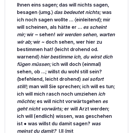
Ihnen eins sagen; das will nichts sagen,
besagen 〈umg.〉
das bedeutet nichts;
was
ich noch sagen wollte … 〈einleitend〉; mir
will
scheinen,
als hätte er …
es scheint
mir;
wir ~
sehen!
wir werden sehen, warten
wir ab;
wir ~ doch sehen, wer hier zu
bestimmen hat! 〈leicht drohend od.
warnend〉
hier bestimme ich, du wirst dich
fügen müssen;
ich will doch (einmal)
sehen, ob …; willst du wohl still
sein?
〈befehlend, leicht drohend〉
sei sofort
still!;
man will Sie
sprechen;
ich will es
tun;
ich will mich rasch noch
umziehen
ich
möchte;
es will nicht
vorwärtsgehen
es
geht nicht vorwärts;
er will Arzt
werden;
ich will (endlich)
wissen,
was geschehen
ist ●
was
willst du damit sagen?
was
meinst du damit?
I.II 〈mit