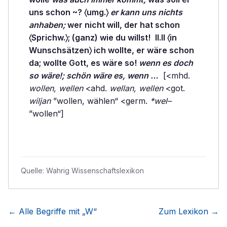
uns schon ~? 〈umg.〉
er kann uns nichts
anhaben;
wer
nicht will, der hat schon
〈Sprichw.〉; (ganz)
wie
du willst!
II.II 〈in
Wunschsätzen〉 ich wollte, er wäre schon
da; wollte Gott, es wäre so!
wenn es doch
so wäre!; schön wäre es, wenn …
[<mhd.
wollen, wellen
<ahd.
wellan, wellen
<got.
wiljan
”wollen, wählen“ <germ.
*wel–
”wollen“]
Quelle:
Wahrig Wissenschaftslexikon
← Alle Begriffe mit „
W
“
Zum Lexikon →