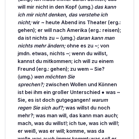
will mir nicht
in
den Kopf 〈umg.〉
das kann
ich mir nicht denken, das verstehe ich
nicht;
wir ~ heute Abend ins Theater (erg.:
gehen); er will
nach
Amerika (erg.: reisen);
da ist
nichts
zu ~ 〈umg.〉
daran kann man
nichts mehr ändern;
ohne
es zu ~;
von
jmdn. etwas, nichts ~;
wenn
du willst,
kannst du mitkommen; ich will
zu
einem
Freund (erg.: gehen); zu wem ~ Sie?
〈umg.〉
wen möchten Sie
sprechen?;
zwischen
Wollen und Können
ist bei ihm ein großer Unterschied ●
was
~
Sie, es ist doch gutgegangen!
warum
regen Sie sich auf?;
was willst du noch
mehr?; was man will, das kann man auch;
mach, was du willst!; ich tue, was ich will!;
er weiß, was er will; komme, was da
wolle
was auch immer kommt;
was soll er