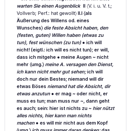
warten Sie einen Augenblick
II
〈V. i. u. V. t.;
Vollverb; Perf.: hat gewollt〉
II.I 〈als
Äußerung des Willens od. eines
Wunsches〉
die feste Absicht haben, den
(festen, guten) Willen haben (etwas zu
tun), fest wünschen (zu tun)
● ich will
nicht! (eigtl.: ich will es nicht tun); er will,
dass ich mitgehe ● meine
Augen
~ nicht
mehr 〈umg.〉
meine A. versagen den Dienst,
ich kann nicht mehr gut sehen;
ich will
doch nur dein
Bestes;
niemand will dir
etwas
Böses
niemand hat die Absicht, dir
etwas anzutun
● er
mag
~ oder nicht, er
muss es tun; man
muss
nur ~, dann geht
es auch;
sein:
hier ist nichts zu ~
hier nützt
alles nichts, hier kann man nichts
machen
● es will mir nicht
aus
dem Kopf
〈umg.〉
ich muss immer daran denken;
das