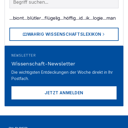
...biont
...blütler
...flügelig
...höffig
...id
...ik
...logie
...man
WAHRIG WISSENSCHAFTSLEXIKON
NEWSLETTER
Wissenschaft-Newsletter
Die wichtigsten Entdeckungen der Woche direkt in Ihr
Postfach.
JETZT ANMELDEN