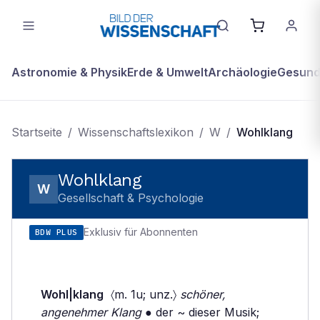
Astronomie & Physik
Erde & Umwelt
Archäologie
Gesundh
Startseite
/
Wissenschaftslexikon
/
W
/
Wohlklang
Wohlklang
W
Gesellschaft & Psychologie
Exklusiv für Abonnenten
BDW PLUS
Wohl|klang
〈m. 1u; unz.〉
schöner,
angenehmer Klang
● der ~ dieser Musik;