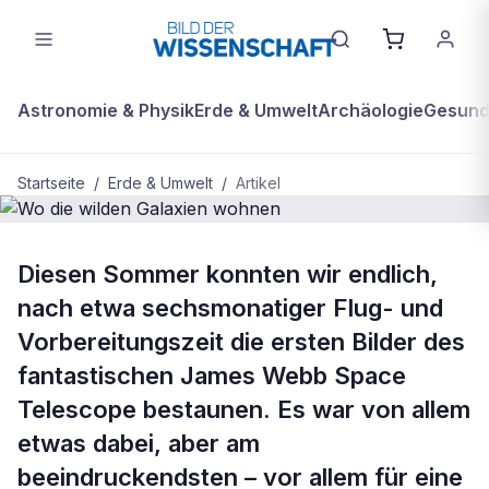
Astronomie & Physik
Erde & Umwelt
Archäologie
Gesundh
Startseite
/
Erde & Umwelt
/
Artikel
BDW Plus
ERDE & UMWELT
Diesen Sommer konnten wir endlich,
Wo die wilden Galaxien wohnen
nach etwa sechsmonatiger Flug- und
Vorbereitungszeit die ersten Bilder des
fantastischen James Webb Space
Telescope bestaunen. Es war von allem
etwas dabei, aber am
beeindruckendsten – vor allem für eine