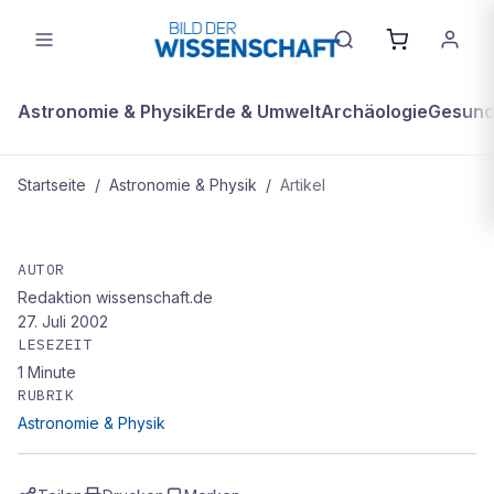
Astronomie & Physik
Erde & Umwelt
Archäologie
Gesundh
Startseite
/
Astronomie & Physik
/
Artikel
ASTRONOMIE & PHYSIK
Wissenschaftler warnen vor
AUTOR
Redaktion wissenschaft.de
Datenstau im Weltall
27. Juli 2002
LESEZEIT
1
Minute
RUBRIK
Astronomie & Physik