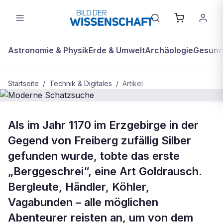
Astronomie & Physik
Erde & Umwelt
Archäologie
Gesundh
Startseite
/
Technik & Digitales
/
Artikel
BDW Plus
TECHNIK & DIGITALES
Als im Jahr 1170 im Erzgebirge in der
Moderne Schatzsuche
Gegend von Freiberg zufällig Silber
gefunden wurde, tobte das erste
„Berggeschrei“, eine Art Goldrausch.
Bergleute, Händler, Köhler,
Vagabunden – alle möglichen
Abenteurer reisten an, um von dem