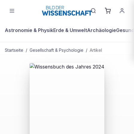
Astronomie & Physik
Erde & Umwelt
Archäologie
Gesundh
Startseite
/
Gesellschaft & Psychologie
/
Artikel